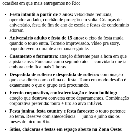
ocasiões em que mais entregamos no Rio:
Festa infantil a partir de 7 anos:
velocidade reduzida,
operador ao lado, colchão de proteção em volta. Crianças de
aniversário, festa de fim de ano de escola e festas de condomínio
adoram.
Aniversário adulto e festa de 15 anos:
o eixo da festa muda
quando o touro entra. Torneio improvisado, vídeo pra story,
papo do evento durante a semana seguinte.
Casamento e formatura:
atração diferente para a hora em que
a pista cansa. Funciona como segundo ato — convidado que ia
embora cedo fica mais 2 horas.
Despedida de solteiro e despedida de solteira:
combinação
que casa direto com o clima da festa. Touro em modo desafio é
exatamente o que o grupo está procurando.
Evento corporativo, confraternização e team building:
atração que destrava conversa entre departamentos. Combinação
corporativa preferida: touro + tiro ao alvo inflável.
Festa junina, festa country e festa faroeste:
o touro pertence
ao tema. Reserve com antecedência — junho e julho são os
meses de pico no Rio.
Sítios, chácaras e festas em espaço aberto na Zona Oeste: