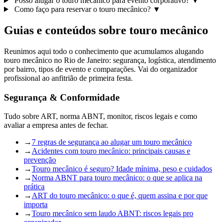
Posso alugar o touro mecânico para evento corporativo?
▼
Como faço para reservar o touro mecânico?
▼
Guias e conteúdos sobre touro mecânico
Reunimos aqui todo o conhecimento que acumulamos alugando
touro mecânico no Rio de Janeiro: segurança, logística, atendimento
por bairro, tipos de evento e comparações. Vai do organizador
profissional ao anfitrião de primeira festa.
Segurança & Conformidade
Tudo sobre ART, norma ABNT, monitor, riscos legais e como
avaliar a empresa antes de fechar.
→
7 regras de segurança ao alugar um touro mecânico
→
Acidentes com touro mecânico: principais causas e
prevenção
→
Touro mecânico é seguro? Idade mínima, peso e cuidados
→
Norma ABNT para touro mecânico: o que se aplica na
prática
→
ART do touro mecânico: o que é, quem assina e por que
importa
→
Touro mecânico sem laudo ABNT: riscos legais pro