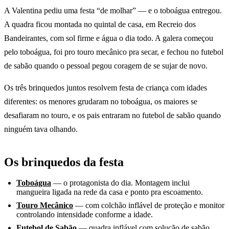
A Valentina pediu uma festa “de molhar” — e o toboágua entregou.
A quadra ficou montada no quintal de casa, em Recreio dos
Bandeirantes, com sol firme e água o dia todo. A galera começou
pelo toboágua, foi pro touro mecânico pra secar, e fechou no futebol
de sabão quando o pessoal pegou coragem de se sujar de novo.
Os três brinquedos juntos resolvem festa de criança com idades
diferentes: os menores grudaram no toboágua, os maiores se
desafiaram no touro, e os pais entraram no futebol de sabão quando
ninguém tava olhando.
Os brinquedos da festa
Toboágua
— o protagonista do dia. Montagem inclui
mangueira ligada na rede da casa e ponto pra escoamento.
Touro Mecânico
— com colchão inflável de proteção e monitor
controlando intensidade conforme a idade.
Futebol de Sabão
— quadra inflável com solução de sabão