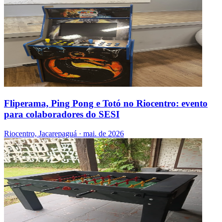
Fliperama, Ping Pong e Totó no Riocentro: evento
para colaboradores do SESI
Riocentro, Jacarepaguá
·
mai. de 2026