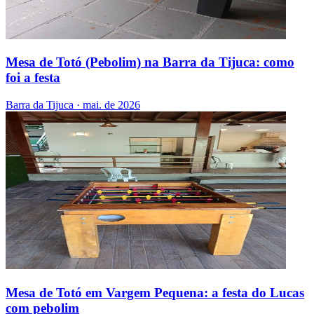
Mesa de Totó (Pebolim) na Barra da Tijuca: como
foi a festa
Barra da Tijuca
·
mai. de 2026
Mesa de Totó em Vargem Pequena: a festa do Lucas
com pebolim