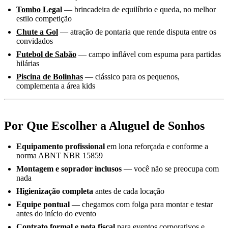
Tombo Legal
— brincadeira de equilíbrio e queda, no melhor
estilo competição
Chute a Gol
— atração de pontaria que rende disputa entre os
convidados
Futebol de Sabão
— campo inflável com espuma para partidas
hilárias
Piscina de Bolinhas
— clássico para os pequenos,
complementa a área kids
Por Que Escolher a Aluguel de Sonhos
Equipamento profissional
em lona reforçada e conforme a
norma ABNT NBR 15859
Montagem e soprador inclusos
— você não se preocupa com
nada
Higienização completa
antes de cada locação
Equipe pontual
— chegamos com folga para montar e testar
antes do início do evento
Contrato formal e nota fiscal
para eventos corporativos e